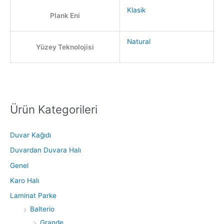
Klasik
Plank Eni
Natural
Yüzey Teknolojisi
Ürün Kategorileri
S
e
a
Duvar Kağıdı
r
Duvardan Duvara Halı
c
Genel
h
Karo Halı
f
Laminat Parke
o
Balterio
r
Grande