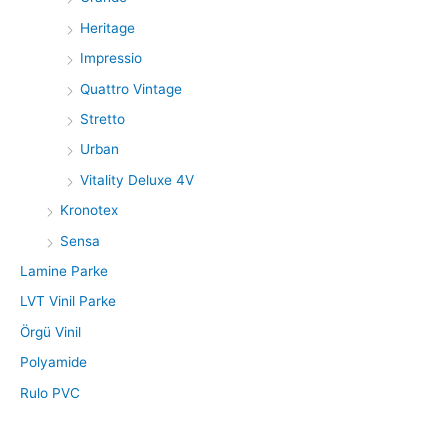
:
Heritage
Impressio
Quattro Vintage
Stretto
Urban
Vitality Deluxe 4V
Kronotex
Sensa
Lamine Parke
LVT Vinil Parke
Örgü Vinil
Polyamide
Rulo PVC