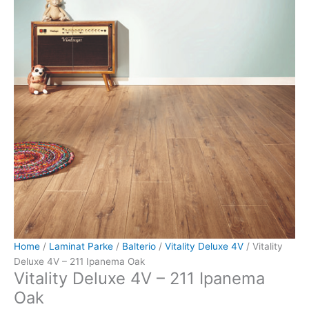
Home
/
Laminat Parke
/
Balterio
/
Vitality Deluxe 4V
/ Vitality
Deluxe 4V – 211 Ipanema Oak
Vitality Deluxe 4V – 211 Ipanema
Oak