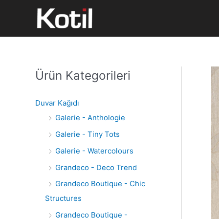
İçeriğe
atla
Ürün Kategorileri
S
e
a
Duvar Kağıdı
r
Galerie - Anthologie
c
Galerie - Tiny Tots
h
Galerie - Watercolours
f
Grandeco - Deco Trend
o
Grandeco Boutique - Chic
r
Structures
:
Grandeco Boutique -