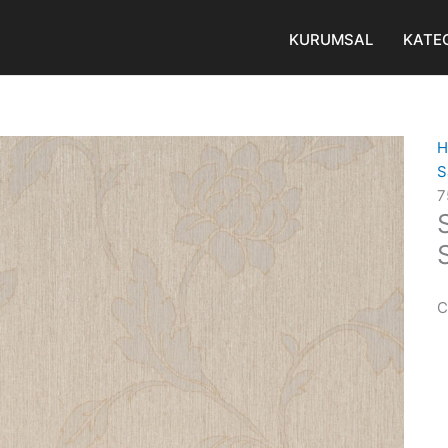
KURUMSAL
KATE
H
S
7
C