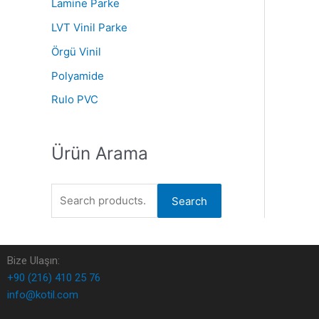
Lamine Parke
LVT Vinil Parke
Örgü Vinil
Polyamide
Rulo PVC
Ürün Arama
Search
Bize Ulaşın:
+90 (216) 410 25 76
info@kotil.com