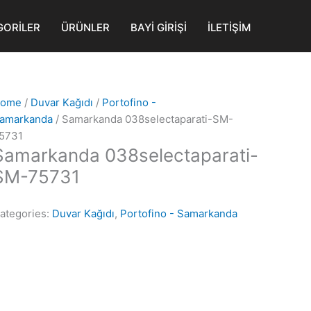
GORİLER
ÜRÜNLER
BAYİ GİRİŞİ
İLETİŞİM
ome
/
Duvar Kağıdı
/
Portofino -
amarkanda
/ Samarkanda 038selectaparati-SM-
5731
Samarkanda 038selectaparati-
SM-75731
ategories:
Duvar Kağıdı
,
Portofino - Samarkanda