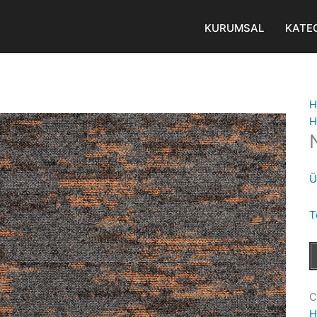
KURUMSAL
KATE
H
H
Ü
T
C
H