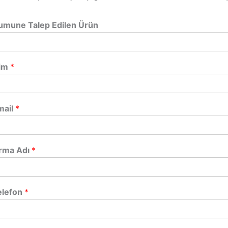
umune Talep Edilen Ürün
sim
*
mail
*
irma Adı
*
elefon
*