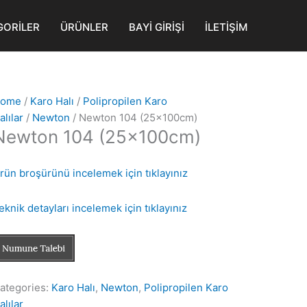
GORİLER
ÜRÜNLER
BAYİ GİRİŞİ
İLETİŞİM
ome
/
Karo Halı
/
Polipropilen Karo
alılar
/
Newton
/ Newton 104 (25x100cm)
Newton 104 (25x100cm)
rün broşürünü incelemek için tıklayınız
eknik detayları incelemek için tıklayınız
ategories:
Karo Halı
,
Newton
,
Polipropilen Karo
alılar