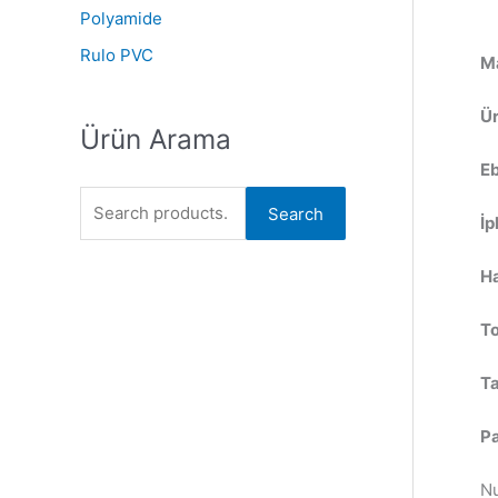
Polyamide
Rulo PVC
M
Ür
Ürün Arama
Eb
Search
İp
Ha
To
Ta
P
Nu