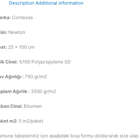
Description
Additional information
arka:
Contesse
ün:
Newton
at:
25 x 100 cm
lik Cinsi:
%100 Polypropylene SD
v Ağırlığı :
750 gr/m2
plam Ağırlık :
3500 gr/m2
ban Cinsi:
Bitumen
aket m2:
5 m2/paket
mune talepleriniz için aşağıdaki kısa formu doldurarak size ulaş