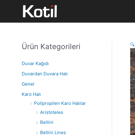
İçeriğe
atla
🔍
Ürün Kategorileri
S
e
a
Duvar Kağıdı
r
Duvardan Duvara Halı
c
Genel
h
Karo Halı
f
Polipropilen Karo Halılar
o
Aristoteles
r
Bellini
:
Bellini Lines