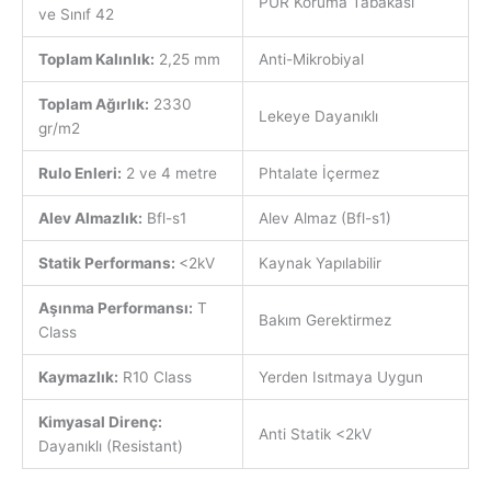
PUR Koruma Tabakası
ve Sınıf 42
Toplam Kalınlık:
2,25 mm
Anti-Mikrobiyal
Toplam Ağırlık:
2330
Lekeye Dayanıklı
gr/m2
Rulo Enleri:
2 ve 4 metre
Phtalate İçermez
Alev Almazlık:
Bfl-s1
Alev Almaz (Bfl-s1)
Statik Performans:
<2kV
Kaynak Yapılabilir
Aşınma Performansı:
T
Bakım Gerektirmez
Class
Kaymazlık:
R10 Class
Yerden Isıtmaya Uygun
Kimyasal Direnç:
Anti Statik <2kV
Dayanıklı (Resistant)