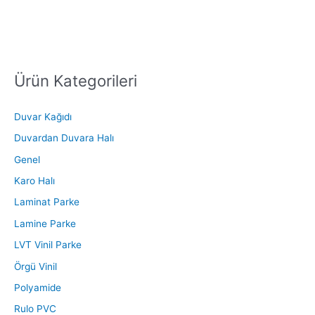
Ürün Kategorileri
S
e
a
Duvar Kağıdı
r
Duvardan Duvara Halı
c
Genel
h
Karo Halı
f
Laminat Parke
o
Lamine Parke
r
LVT Vinil Parke
:
Örgü Vinil
Polyamide
Rulo PVC