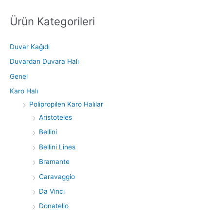
Ürün Kategorileri
S
e
a
Duvar Kağıdı
r
Duvardan Duvara Halı
c
Genel
h
Karo Halı
f
Polipropilen Karo Halılar
o
Aristoteles
r
Bellini
:
Bellini Lines
Bramante
Caravaggio
Da Vinci
Donatello