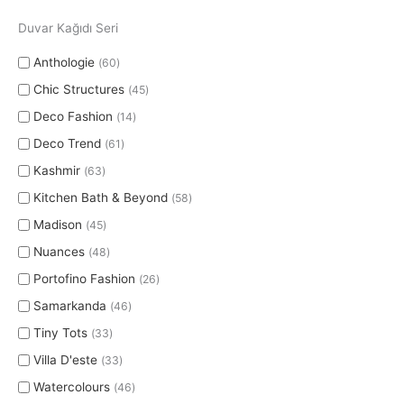
Duvar Kağıdı Seri
Anthologie
60
Chic Structures
45
Deco Fashion
14
Deco Trend
61
Kashmir
63
Kitchen Bath & Beyond
58
Madison
45
Nuances
48
Portofino Fashion
26
Samarkanda
46
Tiny Tots
33
Villa D'este
33
Watercolours
46