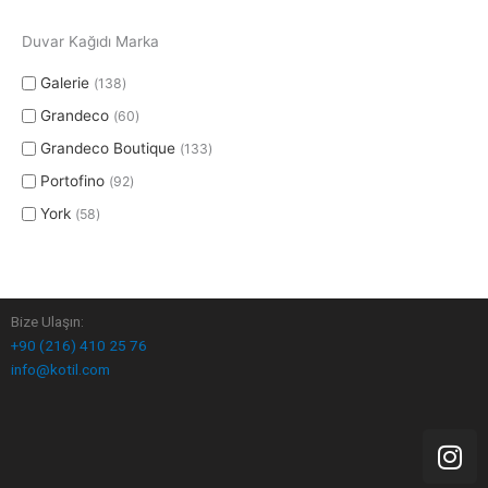
Duvar Kağıdı Marka
Galerie
138
Grandeco
60
Grandeco Boutique
133
Portofino
92
York
58
Bize Ulaşın:
+90 (216) 410 25 76
info@kotil.com
I
n