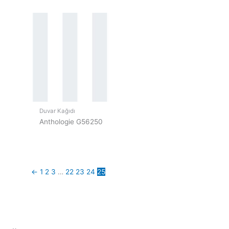
Duvar Kağıdı
Anthologie G56250
←
1
2
3
…
22
23
24
25