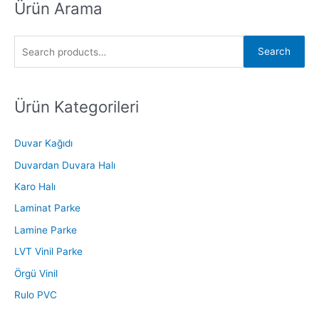
Ürün Arama
S
e
a
Search
r
c
h
Ürün Kategorileri
f
o
Duvar Kağıdı
r
Duvardan Duvara Halı
:
Karo Halı
Laminat Parke
Lamine Parke
LVT Vinil Parke
Örgü Vinil
Rulo PVC