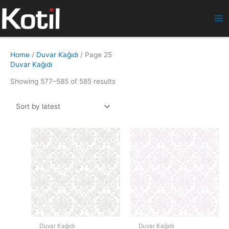
İçeriğe
atla
Home
/
Duvar Kağıdı
/ Page 25
Duvar Kağıdı
Showing 577–585 of 585 results
Duvar Kağıdı
Duvar Kağıdı